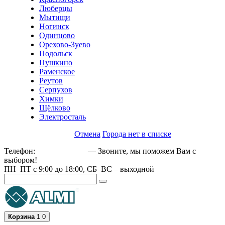
Люберцы
Мытищи
Ногинск
Одинцово
Орехово-Зуево
Подольск
Пушкино
Раменское
Реутов
Серпухов
Химки
Щёлково
Электросталь
Отмена
Города нет в списке
Телефон:
+79162189129
— Звоните, мы поможем Вам с
выбором!
ПН–ПТ с 9:00 до 18:00, СБ–ВС – выходной
Корзина
1
0