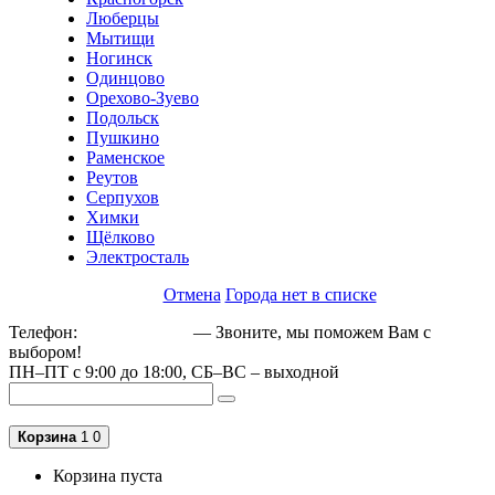
Люберцы
Мытищи
Ногинск
Одинцово
Орехово-Зуево
Подольск
Пушкино
Раменское
Реутов
Серпухов
Химки
Щёлково
Электросталь
Отмена
Города нет в списке
Телефон:
+79162189129
— Звоните, мы поможем Вам с
выбором!
ПН–ПТ с 9:00 до 18:00, СБ–ВС – выходной
Корзина
1
0
Корзина пуста