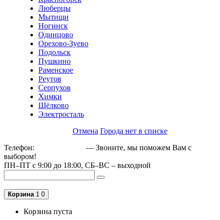
Люберцы
Мытищи
Ногинск
Одинцово
Орехово-Зуево
Подольск
Пушкино
Раменское
Реутов
Серпухов
Химки
Щёлково
Электросталь
Отмена
Города нет в списке
Телефон:
+79162189129
— Звоните, мы поможем Вам с
выбором!
ПН–ПТ с 9:00 до 18:00, СБ–ВС – выходной
Корзина
1
0
Корзина пуста