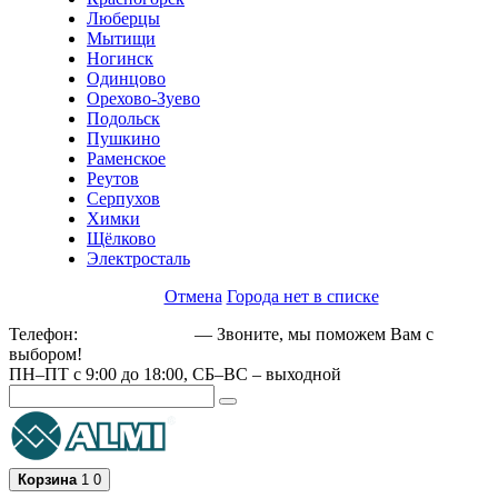
Люберцы
Мытищи
Ногинск
Одинцово
Орехово-Зуево
Подольск
Пушкино
Раменское
Реутов
Серпухов
Химки
Щёлково
Электросталь
Отмена
Города нет в списке
Телефон:
+79162189129
— Звоните, мы поможем Вам с
выбором!
ПН–ПТ с 9:00 до 18:00, СБ–ВС – выходной
Корзина
1
0