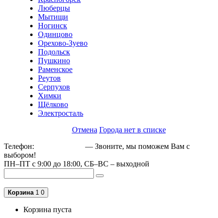
Люберцы
Мытищи
Ногинск
Одинцово
Орехово-Зуево
Подольск
Пушкино
Раменское
Реутов
Серпухов
Химки
Щёлково
Электросталь
Отмена
Города нет в списке
Телефон:
+79162189129
— Звоните, мы поможем Вам с
выбором!
ПН–ПТ с 9:00 до 18:00, СБ–ВС – выходной
Корзина
1
0
Корзина пуста